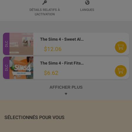
DÉTAILS RELATIFS À
LANGUES
L'ACTIVATION
The Sims 4 - Sweet Allure Kit DLC PC EA App CD Key
DLC
$12.06
The Sims 4 - First Fits Kit DLC EA App CD Key
DLC
$6.62
AFFICHER PLUS
SÉLECTIONNÉS POUR VOUS