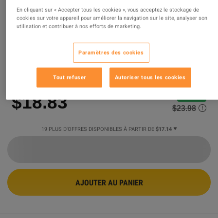
En cliquant sur « Accepter tous les cookies », vous acceptez le stockage de
The Sims 4: Parenthood PC EA App CD
cookies sur votre appareil pour améliorer la navigation sur le site, analyser son
utilisation et contribuer à nos efforts de marketing.
Key
Paramètres des cookies
OFFRE PROMUE
Vendu par
SigmaIota
99.38
%
des évaluations
208727
sont
excellentes
!
Tout refuser
Autoriser tous les cookies
$18.83
-21%
$23.98
19 PLUS D'OFFRES DISPONIBLES À PARTIR DE
$17.14
AJOUTER AU PANIER